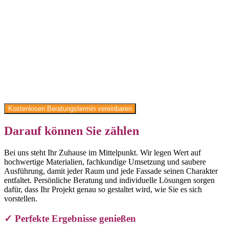
Fassaden optimal zu gestalten. Wir bieten professionelle
Malerarbeiten, Renovierungen, Fassadensanierungen und
Bodenbeläge – alles aus einer Hand. Auch für Gewerbeprojekte,
wie kleinere Aufträge für Hausverwaltungen, stehen wir mit unserer
Erfahrung und Präzision zur Verfügung. Ob Innen- oder
Außenanstrich, kreative Wandgestaltung oder Schimmelschutz: Wir
setzen auf hochwertige Materialien, präzises Handwerk und saubere
Ausführung. Als familiengeführter Betrieb in zweiter Generation
überzeugen wir durch persönliche Beratung, Zuverlässigkeit,
Pünktlichkeit und faire Preise.
Kostenlosen Beratungstermin vereinbaren
Darauf können Sie zählen
Bei uns steht Ihr Zuhause im Mittelpunkt. Wir legen Wert auf
hochwertige Materialien, fachkundige Umsetzung und saubere
Ausführung, damit jeder Raum und jede Fassade seinen Charakter
entfaltet. Persönliche Beratung und individuelle Lösungen sorgen
dafür, dass Ihr Projekt genau so gestaltet wird, wie Sie es sich
vorstellen.
✓ Perfekte Ergebnisse genießen